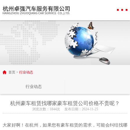
首页
>
行业动态
行业动态
杭州豪车租赁找哪家豪车租赁公司价格不贵呢？
浏览次数：1844次 发布日期：2024-11-25
大家好啊！在杭州，如果您有豪车租赁的需求，可能会纠结找哪