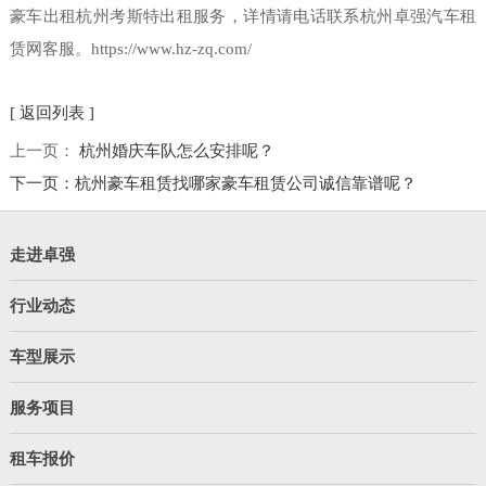
豪车出租杭州考斯特出租服务，详情请电话联系杭州卓强汽车租
赁网客服。https://www.hz-zq.com/
[ 返回列表 ]
上一页：
杭州婚庆车队怎么安排呢？
下一页：
杭州豪车租赁找哪家豪车租赁公司诚信靠谱呢？
走进卓强
行业动态
车型展示
服务项目
租车报价